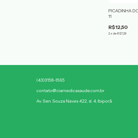
PICADINHA D
11
R$12,50
2
x
de
R$7,29
(43)3158-1565
contato@ciamedicasaude.com.br
Av. Sen. Souza Naves 422, sl. 4, Ibiporã.