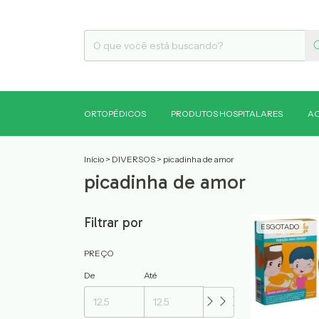
ORTOPÉDICOS
PRODUTOS HOSPITALARES
AC
Início
>
DIVERSOS
>
picadinha de amor
picadinha de amor
Filtrar por
ESGOTADO
PREÇO
De
Até