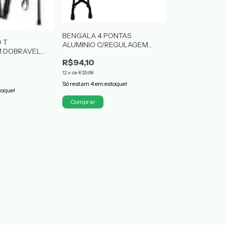
BENGALA 4 PONTAS
 T
ALUMINIO C/REGULAGEM
M DOBRAVEL
TAKE CARE
R$94,10
12
x
de
R$9,68
Só restam
4
em estoque!
toque!