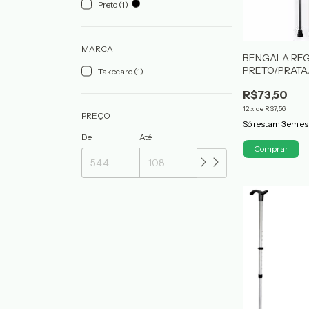
Preto (1)
MARCA
BENGALA RE
PRETO/PRAT
Takecare (1)
MEBUKI
R$73,50
12
x
de
R$7,56
PREÇO
Só restam
3
em es
De
Até
Comprar