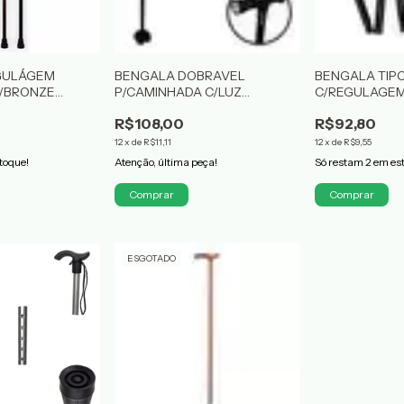
GULÁGEM
BENGALA DOBRAVEL
BENGALA TIPO
A/BRONZE
P/CAMINHADA C/LUZ
C/REGULAGE
SUPERMEDY
MEBUKI
R$108,00
R$92,80
12
x
de
R$11,11
12
x
de
R$9,55
toque!
Atenção, última peça!
Só restam
2
em es
ESGOTADO