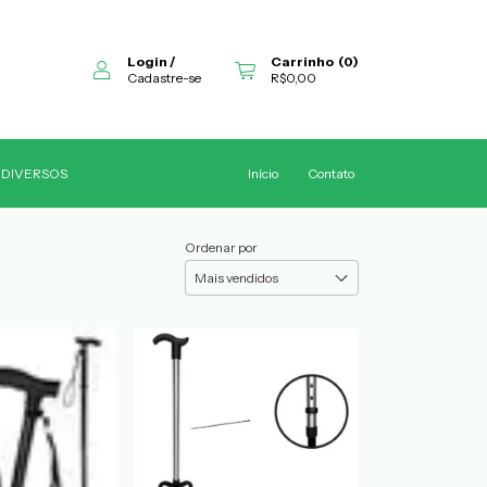
Login
/
Carrinho
(
0
)
Cadastre-se
R$0,00
DIVERSOS
Início
Contato
Ordenar por