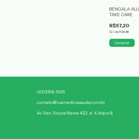
BENGALA ALUM
TAKE CARE
R$57,20
12
x
de
R$5,88
(43)3158-1565
contato@ciamedicasaude.com.br
Av. Sen. Souza Naves 422, sl. 4, Ibiporã.