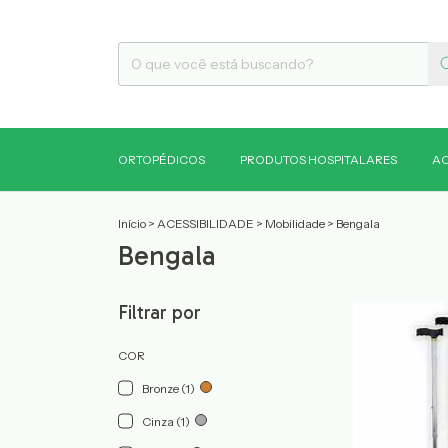
ORTOPÉDICOS
PRODUTOS HOSPITALARES
AC
Início
>
ACESSIBILIDADE
>
Mobilidade
>
Bengala
Bengala
Filtrar por
COR
Bronze (1)
Cinza (1)