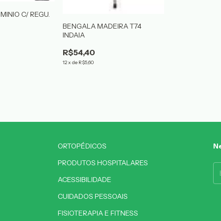
INIO C/ REGU.
BENGALA MADEIRA T74
INDAIA
R$54,40
12
x
de
R$5,60
ORTOPÉDICOS
Ne
PRODUTOS HOSPITALARES
ACESSIBILIDADE
CUIDADOS PESSOAIS
FISIOTERAPIA E FITNESS