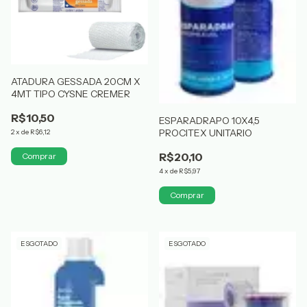
ATADURA GESSADA 20CM X
4MT TIPO CYSNE CREMER
R$10,50
ESPARADRAPO 10X4,5
PROCITEX UNITARIO
2
x
de
R$6,12
R$20,10
4
x
de
R$5,97
ESGOTADO
ESGOTADO