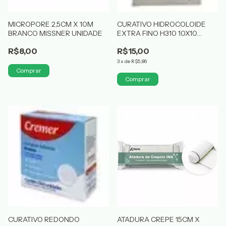
MICROPORE 2,5CM X 10M
CURATIVO HIDROCOLOIDE
BRANCO MISSNER UNIDADE
EXTRA FINO H310 10X10
CASEX
R$8,00
R$15,00
3
x
de
R$5,86
CURATIVO REDONDO
ATADURA CREPE 15CM X