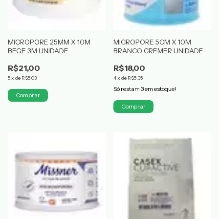
MICROPORE 25MM X 10M
MICROPORE 5CM X 10M
BEGE 3M UNIDADE
BRANCO CREMER UNIDADE
R$21,00
R$18,00
5
x
de
R$5,03
4
x
de
R$5,35
Só restam
3
em estoque!