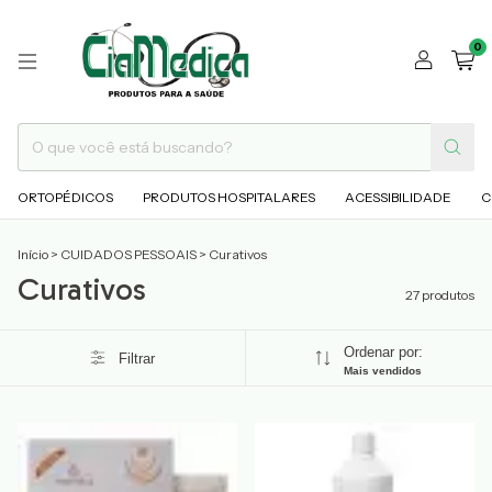
0
ORTOPÉDICOS
PRODUTOS HOSPITALARES
ACESSIBILIDADE
C
Início
>
CUIDADOS PESSOAIS
>
Curativos
Curativos
27 produtos
Ordenar por:
Filtrar
Mais vendidos