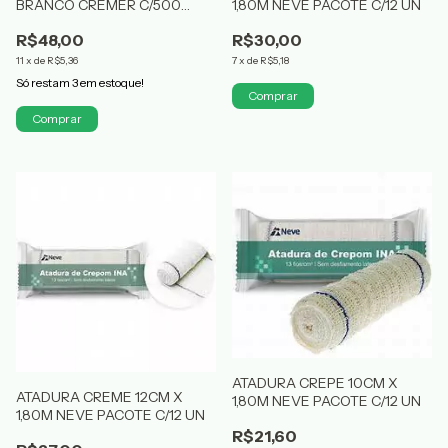
BRANCO CREMER C/500
1,80M NEVE PACOTE C/12 UN
UNIDADES
R$48,00
R$30,00
11
x
de
R$5,36
7
x
de
R$5,18
Só restam
3
em estoque!
ATADURA CREPE 10CM X
ATADURA CREME 12CM X
1,80M NEVE PACOTE C/12 UN
1,80M NEVE PACOTE C/12 UN
R$21,60