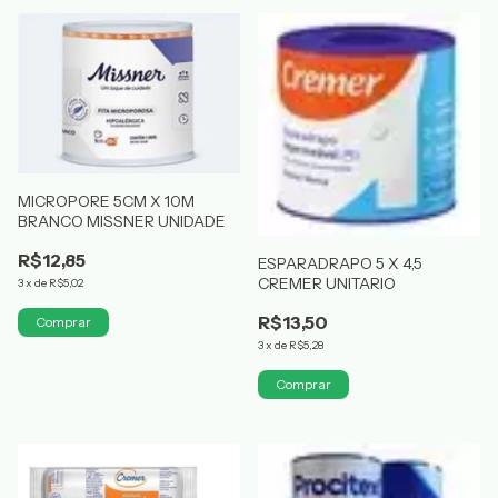
MICROPORE 5CM X 10M
BRANCO MISSNER UNIDADE
R$12,85
ESPARADRAPO 5 X 4,5
CREMER UNITARIO
3
x
de
R$5,02
R$13,50
3
x
de
R$5,28