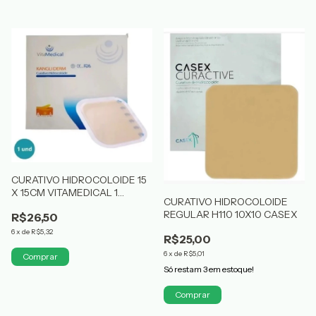
CURATIVO HIDROCOLOIDE 15
X 15CM VITAMEDICAL 1
CURATIVO HIDROCOLOIDE
UNIDADE
REGULAR H110 10X10 CASEX
R$26,50
6
x
de
R$5,32
R$25,00
6
x
de
R$5,01
Só restam
3
em estoque!