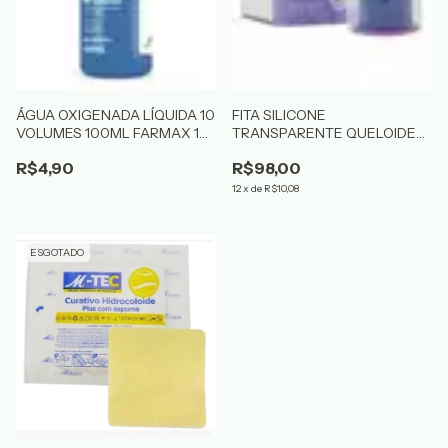
ÁGUA OXIGENADA LÍQUIDA 10
FITA SILICONE
VOLUMES 100ML FARMAX 1
TRANSPARENTE QUELOIDE
UND
FERIDAS 2,5 X 1,5 M
R$4,90
R$98,00
SKINUPPER
12
x
de
R$10,08
ESGOTADO