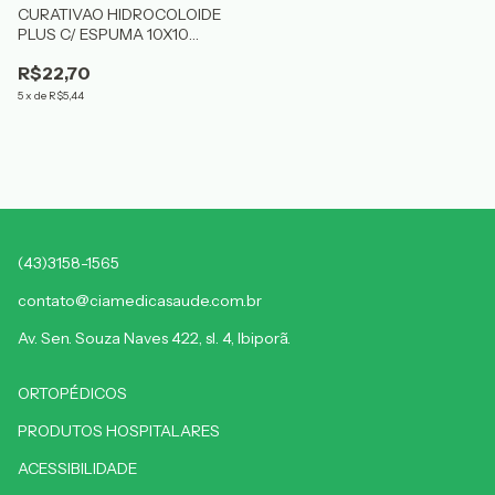
CURATIVAO HIDROCOLOIDE
PLUS C/ ESPUMA 10X10
MISSNER
R$22,70
5
x
de
R$5,44
(43)3158-1565
contato@ciamedicasaude.com.br
Av. Sen. Souza Naves 422, sl. 4, Ibiporã.
ORTOPÉDICOS
PRODUTOS HOSPITALARES
ACESSIBILIDADE