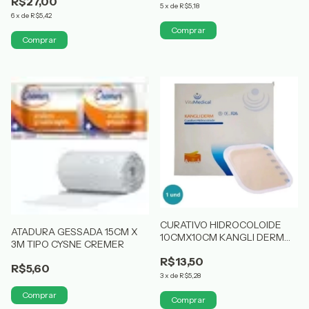
R$27,00
5
x
de
R$5,18
6
x
de
R$5,42
CURATIVO HIDROCOLOIDE
ATADURA GESSADA 15CM X
10CMX10CM KANGLI DERM
3M TIPO CYSNE CREMER
VITAMEDICAL
R$13,50
R$5,60
3
x
de
R$5,28