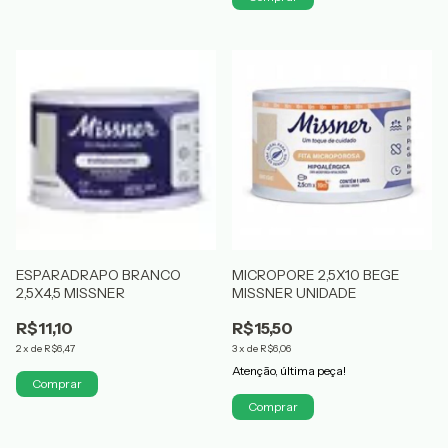
ESPARADRAPO BRANCO
MICROPORE 2,5X10 BEGE
2,5X4,5 MISSNER
MISSNER UNIDADE
R$11,10
R$15,50
2
x
de
R$6,47
3
x
de
R$6,06
Atenção, última peça!