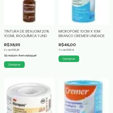
TINTURA DE BENJOIM 20%
MICROPORE 10CM X 10M
100ML RIOQUÍMICA 1 UND
BRANCO CREMER UNIDADE
R$38,95
R$46,00
9
x
de
R$5,26
11
x
de
R$5,14
Só restam
4
em estoque!