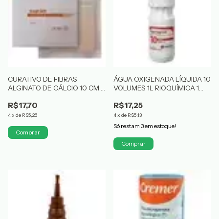
CURATIVO DE FIBRAS
ÁGUA OXIGENADA LÍQUIDA 10
ALGINATO DE CÁLCIO 10 CM X
VOLUMES 1L RIOQUÍMICA 1
10 CM VITALMEDICAL 1
UND
R$17,70
R$17,25
UNIDADE
4
x
de
R$5,26
4
x
de
R$5,13
Só restam
3
em estoque!