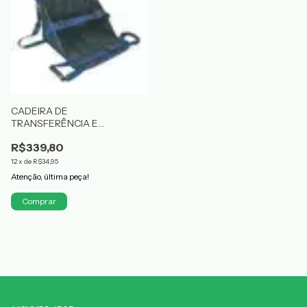
CADEIRA DE
TRANSFERÊNCIA E
MOBILIDADE MOBILITTÁ
R$339,80
PERFETTO
12
x
de
R$34,95
Atenção, última peça!