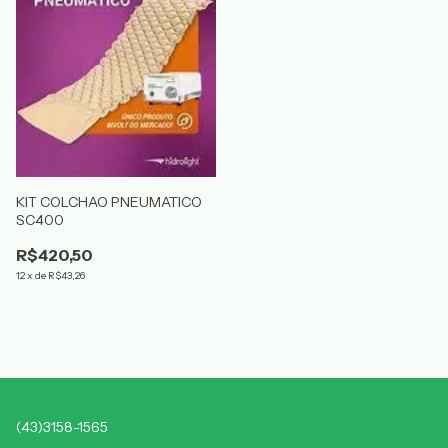
KIT COLCHAO PNEUMATICO
SC400
R$420,50
12
x
de
R$43,26
(43)3158-1565