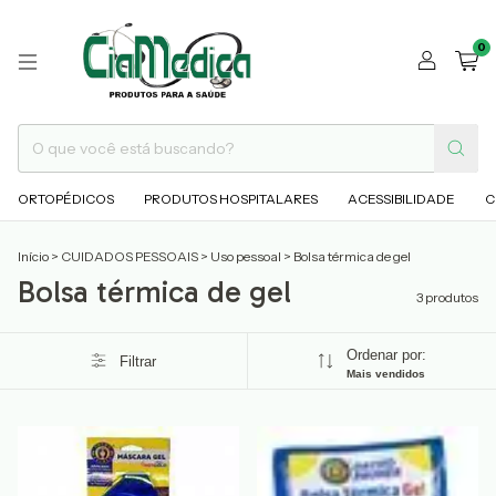
0
ORTOPÉDICOS
PRODUTOS HOSPITALARES
ACESSIBILIDADE
C
Início
>
CUIDADOS PESSOAIS
>
Uso pessoal
>
Bolsa térmica de gel
Bolsa térmica de gel
3 produtos
Ordenar por:
Filtrar
Mais vendidos