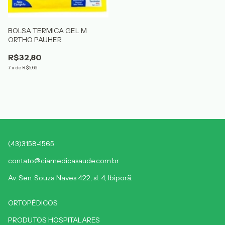
BOLSA TERMICA GEL M
ORTHO PAUHER
R$32,80
7
x
de
R$5,66
(43)3158-1565
contato@ciamedicasaude.com.br
Av. Sen. Souza Naves 422, sl. 4, Ibiporã.
ORTOPÉDICOS
PRODUTOS HOSPITALARES