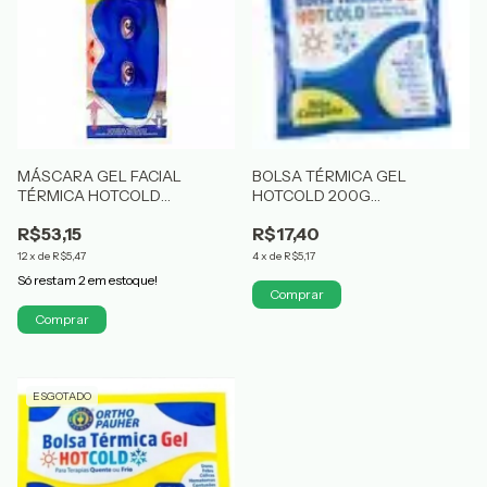
MÁSCARA GEL FACIAL
BOLSA TÉRMICA GEL
TÉRMICA HOTCOLD
HOTCOLD 200G
ORTHOPAUHER
ORTHOPAUHER
R$53,15
R$17,40
12
x
de
R$5,47
4
x
de
R$5,17
Só restam
2
em estoque!
ESGOTADO